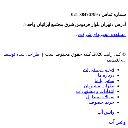
شماره تماس : 88476799-021
آدرس : تهران بلوار فردوس شرق مجتمع ایرانیان واحد 5
مشاهده مجوزهای شرکت
.
© کپی رایت 2026, کلیه حقوق محفوظ است |
طراحی شده توسط
ویزای دبی
قوانین و مقررات
درباره ما
تماس با ما
نظرات مشتریان
انتقادات و پیشنهادات
سوالات متداول
حریم خصوصی
واتس آپ
واتس آپ