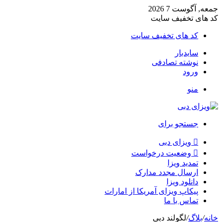
جمعه, آگوست 7 2026
کد های تخفیف سایت
کد های تخفیف سایت
سایدبار
نوشته تصادفی
ورود
منو
جستجو برای
ویزای دبی
وضعیت درخواست
تمدید ویزا
ارسال مجدد مدارک
دانلود ویزا
پیکاپ ویزای آمریکا از امارات
تماس با ما
خانه
/
بلاگ
/
لگولند دبی