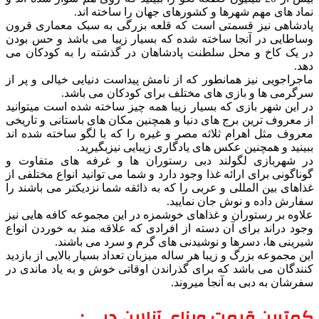
نماد های مهم شهرها و کشورهای جهان را ساخته اند.
پادشاهی نیز قسمتی است که قلعه بزرگی به سبک معماری قرون
وساطایی در آنجا ساخته شده که بسیار زیبا می باشد و حس بودن
در یک کاخ و محل سلطنت پادشاهان در گذشته را به کودکان می
دهد.
ماجراجویی نیز همانطور که از نامش پیداست دنیایی خیالی و پر از
سرگرمی ها و بازی های مختلف برای کودکان می باشد.
در این شهر بازی که بسیار زیبا همه چیز ساخته شده است میتوانید
از معروف ترین برج های دنیا و همچنین مکان های باستانی و تاریخی
معروف مثل اهرام ثلاثه مصر و غیره را که با لگو ساخته شده اند
ببینید و همچنین عکس های یادگاری زیبایی نیزبگیرید.
در شهربازی لگولند دبی رستوران ها و غرفه های متفاوت و
گوناگونی برای ارائه غذا وجود دارد و شما می توانید انواع مختلفی از
غذاهای بین المللی و عربی را که به ذائقه شما نزدیکتر می باشند را
سفارش داده و نوش جان نمایید.
علاوه بر رستوران و غذاهای خوشمزه در این مجموعه کافه هایی نیز
وجود دراند برای آن دسته از افرادی که علاقه مند به خوردن انواع
شیرینی ها، دسرها و نوشیدنی های گرم و سرد می باشند.
این مجموعه بزرگ و زیبا هر ساله میزبان تعداد بسیار بالایی از بازدید
کنندگان می باشد که برای گذراندن اوقاتی خوش و به یاد ماندی در
سفرشان به دبی به آنجا میروند.
کمترین قیمت ویزای آنلاین دبی :