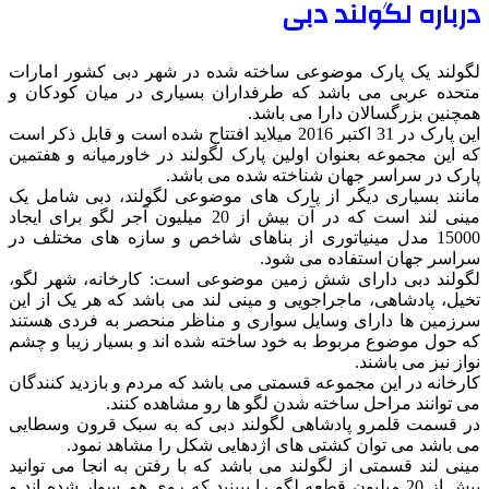
درباره لگولند دبی
لگولند یک پارک موضوعی ساخته شده در شهر دبی کشور امارات
متحده عربی می باشد که طرفداران بسیاری در میان کودکان و
همچنین بزرگسالان دارا می باشد.
این پارک در 31 اکتبر 2016 میلاید افتتاح شده است و قابل ذکر است
که این مجموعه بعنوان اولین پارک لگولند در خاورمیانه و هفتمین
پارک در سراسر جهان شناخته شده می باشد.
مانند بسیاری دیگر از پارک های موضوعی لگولند، دبی شامل یک
مینی لند است که در آن بیش از 20 میلیون آجر لگو برای ایجاد
15000 مدل مینیاتوری از بناهای شاخص و سازه های مختلف در
سراسر جهان استفاده می شود.
لگولند دبی دارای شش زمین موضوعی است: کارخانه، شهر لگو،
تخیل، پادشاهی، ماجراجویی و مینی لند می باشد که هر یک از این
سرزمین ها دارای وسایل سواری و مناظر منحصر به فردی هستند
که حول موضوع مربوط به خود ساخته شده اند و بسیار زیبا و چشم
نواز نیز می باشند.
کارخانه در این مجموعه قسمتی می باشد که مردم و بازدید کنندگان
می توانند مراحل ساخته شدن لگو ها رو مشاهده کنند.
در قسمت قلمرو پادشاهی لگولند دبی که به سبک قرون وسطایی
می باشد می توان کشتی های اژدهایی شکل را مشاهد نمود.
مینی لند قسمتی از لگولند می باشد که با رفتن به انجا می توانید
بیش از 20 میلیون قطعه لگو را ببینید که روی هم سوار شده اند و