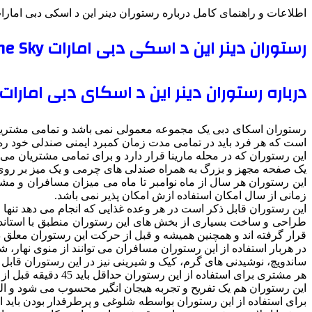
اطلاعات و راهنمای کامل درباره رستوران دینر این د اسکی دبی امارا
رستوران دینر این د اسکی دبی امارات Dinner in the Sky
درباره رستوران دینر این د اسکای دبی امارات
است که هر فرد باید در تمامی مدت زمان کمبرد ایمنی صندلی خود ره
این رستوران که در محله مارینا قرار دارد و برای تمامی مشتریان می 
یک صفحه مجهز و بزرگ به همراه صندلی های چرمی و یک میز بر روی
این رستوران هر سال از ماه نوامبر تا ماه می میزان مسافران و مشت
زمانی از سال امکان استفاده ازش امکان پذیر نمی باشد.
این رستوران قابل ذکر است در هر وعده غذایی که انجام می دهد تنها امکان پذیرایی از 22 مه
طراحی و ساخت بسیاری از بخش های این رستوران منطبق با استاندار
قرار گرفته اند و همچنین همیشه و قبل از حرکت این رستوران معلق د
در هربار استفاده از این رستوران مسافران می توانند از منوی نهار، ش
ساندویچ، نوشیدنی های گرم، کیک و شیرینی نیز در این رستوران قاب
هر مشتری برای استفاده از این رستوران حداقل باید 45 دقیقه قبل از حرکت آن در سالن انتظار آن حاظر شوند.
این رستوران هم یک تفریح و تجربه هیجان انگیر محسوب می شود و البته
برای استفاده از این رستوران بواسطه شلوغی و پرطرفدار بودن باید از