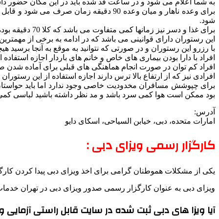
به شما اعلام می شود و در ساعت قد شده باید در این مکان حضور داش
شود.
برای غذا و دسر نیز زمانها کمی متفاوت می باشد که کلا 70 دقیقه بوده و با کسر 30 دقیقه در حدود 40 دقیقه برای سرو شام و دسر مدت زمان باقی می ماند.
این رستوران دارای قوانینی می باشد که در ادامه به برخی از مهمترین آ
با رزرو این رستوران و در صورتی که نتوانید به موقع به آنجا برسید 
افراد با دارا بودن بیماری های خاص و خانم های باردار اجازه استفاده از
افراد کم توان در صورت انجام هماهنگی های قبلی برای آماده شدن صن
افرادی نیز که از ارتفاع بالا ترس دارند اجازه استفاده از این رستور
برای چپوشش مسافران مخدودیت خاصی وجود ندارد اما باید حواستان باش
بود ممکن است هوا کمی سرد باشد و مد نظر داشته باشید لباسی کمی گ
آدرس:
امارات متحده، دبی، خیابن السیاحی، اسکای دایو
کارگزار رسمی ویزای دبی :
یکی از مشکلات هموطنان گرامی برای اخذ ویزای دبی پیدا کردن کارگزا
ویزای دبی به عنوان کارگزار رسمی صدور ویزای دبی در تهران خدمات صد
آیا ویزا های دبی ثبت شده در سایت قابل راستی آزمایی 