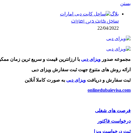
بستن
بلاگ
ساحل کایت دبی امارات
22/04/2022
مجموعه صدور
ویزای دبی
با ارزانترین قیمت و سریع ترین زمان ممک
ارائه روش های متنوع جهت ثبت سفارش ویزای دبی
ثبت سفارش و دریافت
ویزای دبی
به صورت کاملا آنلاین
onlinedubaievisa.com
فرصت های شغلی
درخواست فاکتور
ثبت درخواست ویزا