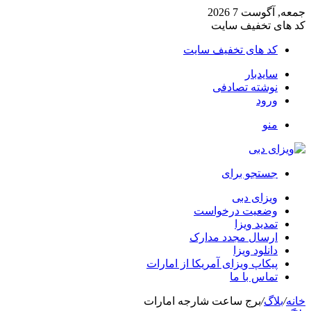
جمعه, آگوست 7 2026
کد های تخفیف سایت
کد های تخفیف سایت
سایدبار
نوشته تصادفی
ورود
منو
جستجو برای
ویزای دبی
وضعیت درخواست
تمدید ویزا
ارسال مجدد مدارک
دانلود ویزا
پیکاپ ویزای آمریکا از امارات
تماس با ما
خانه
/
بلاگ
/
برج ساعت شارجه امارات