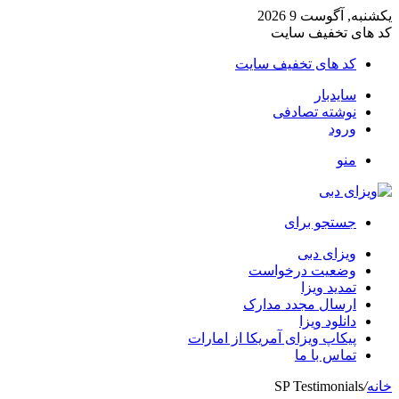
یکشنبه, آگوست 9 2026
کد های تخفیف سایت
کد های تخفیف سایت
سایدبار
نوشته تصادفی
ورود
منو
جستجو برای
ویزای دبی
وضعیت درخواست
تمدید ویزا
ارسال مجدد مدارک
دانلود ویزا
پیکاپ ویزای آمریکا از امارات
تماس با ما
خانه
/
SP Testimonials