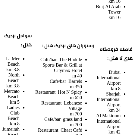
16 km
Burj Al Arab
Tower
16 km
سواحل نزدیک
هتل :
رستوران های نزدیک هتل :
فاصله فرودگاه
های تا هتل :
La Mer
Cafe/bar
The Huddle
Beach
Sports Bar & Grill at
3.8 km
Citymax Hotel
Dubai
North
40 m
International
Beach
Cafe/bar
Barrels
Airport
3.8 km
350 m
8 km
Mercato
Restaurant
Hot N Spicy
Sharjah
Beach
650 m
International
5 km
Restaurant
Lebanese
Airport
Ladies
Village
24 km
Club
700 m
Al Maktoum
Beach
Cafe/bar
grass land
International
8 km
700 m
Airport
Jumeirah
Restaurant
Chaat Café
42 km
Beach