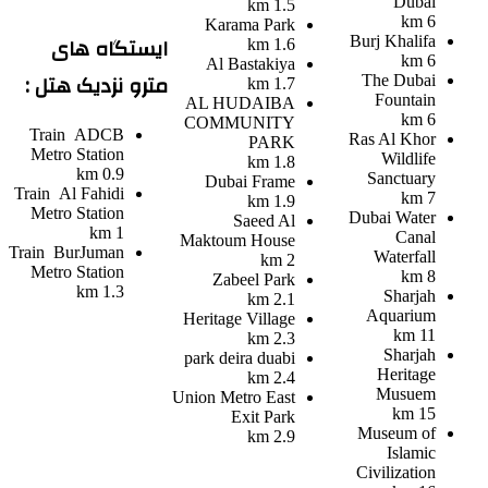
Dubai
1.5 km
6 km
Karama Park
ایستگاه های
Burj Khalifa
1.6 km
6 km
Al Bastakiya
مترو نزدیک هتل :
The Dubai
1.7 km
Fountain
AL HUDAIBA
6 km
COMMUNITY
Train
ADCB
Ras Al Khor
PARK
Metro Station
Wildlife
1.8 km
0.9 km
Sanctuary
Dubai Frame
Train
Al Fahidi
7 km
1.9 km
Metro Station
Dubai Water
Saeed Al
1 km
Canal
Maktoum House
Train
BurJuman
Waterfall
2 km
Metro Station
8 km
Zabeel Park
1.3 km
Sharjah
2.1 km
Aquarium
Heritage Village
11 km
2.3 km
Sharjah
park deira duabi
Heritage
2.4 km
Musuem
Union Metro East
15 km
Exit Park
Museum of
2.9 km
Islamic
Civilization