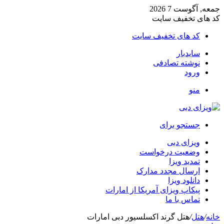
جمعه, آگوست 7 2026
کد های تخفیف سایت
کد های تخفیف سایت
سایدبار
نوشته تصادفی
ورود
منو
جستجو برای
ویزای دبی
وضعیت درخواست
تمدید ویزا
ارسال مجدد مدارک
دانلود ویزا
پیکاپ ویزای آمریکا از امارات
تماس با ما
خانه
/
هتل
/
هتل گرند اکسلسیور دبی امارات