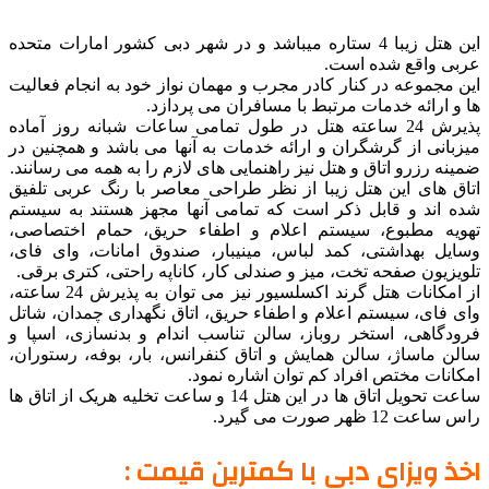
این هتل زیبا 4 ستاره میباشد و در شهر دبی کشور امارات متحده
عربی واقع شده است.
این مجموعه در کنار کادر مجرب و مهمان نواز خود به انجام فعالیت
ها و ارائه خدمات مرتبط با مسافران می پردازد.
پذیرش 24 ساعته هتل در طول تمامی ساعات شبانه روز آماده
میزبانی از گرشگران و ارائه خدمات به آنها می باشد و همچنین در
ضمینه رزرو اتاق و هتل نیز راهنمایی های لازم را به همه می رسانند.
اتاق های این هتل زیبا از نظر طراحی معاصر با رنگ عربی تلفیق
شده اند و قابل ذکر است که تمامی آنها مجهز هستند به سیستم
تهویه مطبوع، سیستم اعلام و اطفاء حریق، حمام اختصاصی،
وسایل بهداشتی، کمد لباس، مینیبار، صندوق امانات، وای فای،
تلویزیون صفحه تخت، میز و صندلی کار، کاناپه راحتی، کتری برقی.
از امکانات هتل گرند اکسلسیور نیز می توان به پذیرش 24 ساعته،
وای فای، سیستم اعلام و اطفاء حریق، اتاق نگهداری چمدان، شاتل
فرودگاهی، استخر روباز، سالن تناسب اندام و بدنسازی، اسپا و
سالن ماساژ، سالن همایش و اتاق کنفرانس، بار، بوفه، رستوران،
امکانات مختص افراد کم توان اشاره نمود.
ساعت تحویل اتاق ها در این هتل 14 و ساعت تخلیه هریک از اتاق ها
راس ساعت 12 ظهر صورت می گیرد.
اخذ ویزای دبی با کمترین قیمت :