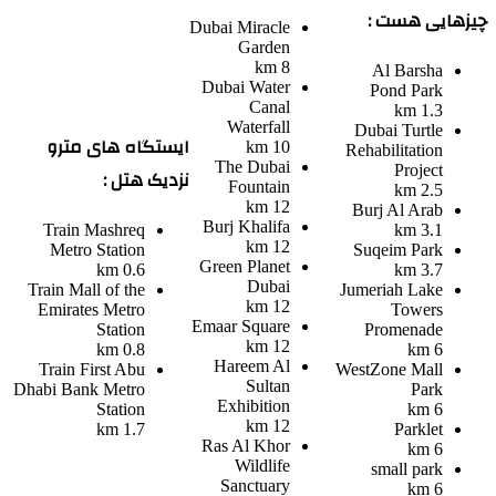
چیزهایی هست :
Dubai Miracle
Garden
8 km
Al Barsha
Dubai Water
Pond Park
Canal
1.3 km
Waterfall
Dubai Turtle
ایستگاه های مترو
10 km
Rehabilitation
The Dubai
Project
نزدیک هتل :
Fountain
2.5 km
12 km
Burj Al Arab
Burj Khalifa
Train
Mashreq
3.1 km
12 km
Metro Station
Suqeim Park
Green Planet
0.6 km
3.7 km
Dubai
Train
Mall of the
Jumeriah Lake
12 km
Emirates Metro
Towers
Emaar Square
Station
Promenade
12 km
0.8 km
6 km
Hareem Al
Train
First Abu
WestZone Mall
Sultan
Dhabi Bank Metro
Park
Exhibition
Station
6 km
12 km
1.7 km
Parklet
Ras Al Khor
6 km
Wildlife
small park
Sanctuary
6 km