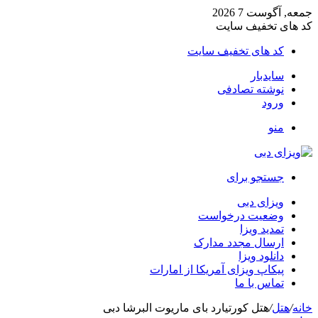
جمعه, آگوست 7 2026
کد های تخفیف سایت
کد های تخفیف سایت
سایدبار
نوشته تصادفی
ورود
منو
جستجو برای
ویزای دبی
وضعیت درخواست
تمدید ویزا
ارسال مجدد مدارک
دانلود ویزا
پیکاپ ویزای آمریکا از امارات
تماس با ما
خانه
/
هتل
/
هتل کورتیارد بای ماریوت البرشا دبی