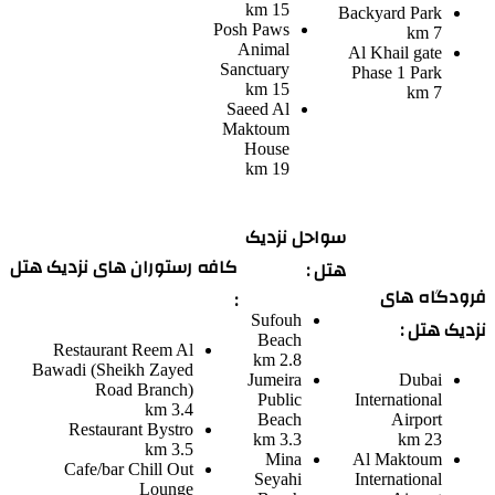
15 km
Backyard Park
Posh Paws
7 km
Animal
Al Khail gate
Sanctuary
Phase 1 Park
15 km
7 km
Saeed Al
Maktoum
House
19 km
سواحل نزدیک
کافه رستوران های نزدیک هتل
هتل :
فرودگاه های
:
Sufouh
نزدیک هتل :
Beach
Restaurant
Reem Al
2.8 km
Bawadi (Sheikh Zayed
Jumeira
Dubai
Road Branch)
Public
International
3.4 km
Beach
Airport
Restaurant
Bystro
3.3 km
23 km
3.5 km
Mina
Al Maktoum
Cafe/bar
Chill Out
Seyahi
International
Lounge