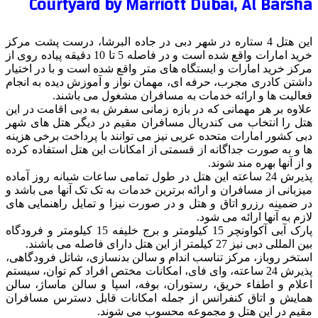
Courtyard by Marriott Dubai, Al Barsha
این هتل 4 ستاره در شهر دبی در جاده البرشا، درست پشت مرکز
خرید امارات واقع شده است و در فاصله 5 تا 10 دقیقه پیاده روی از
مرکز خرید امارات و ایستگاه های متر واقع شده است و با در اختیار
داشتن کادری مجرب، حرفه ای، مهمان نواز و آموزش دیده به انجام
فعالیت ها و ارائه خدمات به مسافران مشغول می باشند.
علاوه بر هر مهمانی که در بازه زمانی سفرش به دبی اقامت در این
هتل را انتخاب می کندريال مسافران مقیم در دیگر هتل های شهر
دبی کشور امارات متحده عربی نیز می توانند با پرداخت برخی هزینه
ها و به صورت جداگانه از قسمتی از امکانات این هتل استفاده کرده
و از آنها بهره مند شوند.
پذیرش 24 ساعته این هتل در طول تمامی ساعات شبانه روز آماده
میزبانی از مسافران و ارائه برترین خدمات به تک تک آنها می باشد و
در ضمینه رزرو اتاق و هتل و در صورت نیزا و تمایل راهنمایی های
لازم به آنها ارائه می شود.
پارک آبی آکواونچر 15 کیلومتر و برج خلیفه 15 کیلومتر و فرودگاه
بین المللی دبی نیز 27 کیلمتر از این هتل دارای فاصله می باشند.
استخر روباز، مرکز تناسب اندام و سالن بدنسازی، شاتل فرودگاهی،
پذیرش 24 ساعته، وای فای، امکانات مختص افراد کم توان، سیستم
اعلام و اطفاء حریق، رستوران، بوفه، اسپا و سالن ماساژ، سالن
همایش و اتاق کنفرانس از جمله امکانات قابل دسترس مسافران
مقیم در این هتل و مجموعه محسوب می شوند.