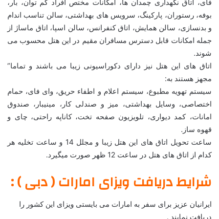
فای، اتاق نگهداری چمدان ها، امکانات مختص افراد کم توان، بار،
بوفه، رستوران، پارکینگ، سرویس های بهداشتی، سالن تناسب اندام
و بدنسازی، سالن همایش، اتاق کنفرانس، سالن اسپا، اتاق ماساژ از
جمله امکانات قابل دسترس مسافران مقیم در این هتل محسوب می
شوند.
اتاق های این هتل نیز دارای دکوراسیونی زیبا می باشند و تماما”
مجهز هستند به:
سیستم تهویه مطبوع، سیستم اعلام و اطفاء حریق، وای فای، حمام
اختصاصی، وسایل بهداشتی، میز و صندلی کار، مینیبار، صندوق
امانات، کمد دیواری، تلویزیون صفحه تخت، کاناپه راحتی، چای و
قهوه ساز.
ساعت تحویل اتاق های این هتل زیبا و مجلل 14 و ساعت تخلیه هر
کدام از اتاق های هتل در ساعت 12 ظهر صورت میگیرد.
شرایط دریافت ویزای امارات ( دبی ) :
ایرانیان عزیز برای سفر به امارات می بایستی ویزای این کشور را
دریافت نمایند .