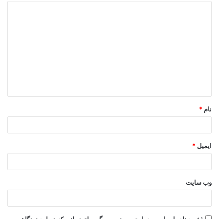
د
ی
د
گ
ا
ه
*
نام
*
ایمیل
*
وب‌ سایت
ذخیره نام، ایمیل و وبسایت من در مرورگر برای زمانی که دوباره دیدگاهی