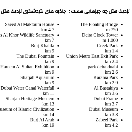
نزدیک هتل چه چیزهایی هست :
جاذبه های گردشگری نزدیک هتل :
Saeed Al Maktoum House
The Floating Bridge
4.7 km
750 m
s Al Khor Wildlife Sanctuary
Deira Clock Tower
7 km
1,000 m
Burj Khalifa
Creek Park
9 km
1.4 km
The Dubai Fountain
Union Metro East Exit Park
9 km
2.4 km
Hareem Al Sultan Exhibition
park deira duabi
9 km
2.6 km
Sharjah Aquarium
Karama Park
9 km
2.9 km
Dubai Water Canal Waterfall
Al Bastakiya
11 km
3.6 km
Sharjah Heritage Musuem
Dubai Frame
13 km
3.7 km
seum of Islamic Civilization
Dubai Museum
14 km
3.8 km
Burj Al Arab
Zabeel Park
19 km
4.2 km