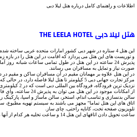
اطلاعات و راهنمای کامل درباره هتل لیلا دبی
هتل لیلا دبی THE LEELA HOTEL
این هتل 4 ستاره در شهر دبی کشور امارات متحده عربی ساخته 
و توریست های این هتل می پردازد که اقامت در این هتل را در بازه زم
پذیرش 24 ساعته در این هتل در طول تمامی ساعات شبانه روز 
صورت نیاز و تمایل به مسافران می رسانند.
در این هتل علاوه بر مهمانان مقیم در آن مسافران ساکن و مقیم در دیگ
مرکز تجارت جهانی دبی 5 کیلومتر تا هتل لیلا فاصله دارد، در حالی که دبی مال 8 کیلومتر با هتل دارای فاصله می باشد.
نزدیک ترین فرودگاه، فرودگاه بین المللی دبی است که در 2 کیلومتری هتل قرار گرفته شده است و دسترسی به آن به راحتی امکان پذیر می باشد.
از امکانات موجود در 
سالن بدنسازی و تناسب اندام، استخر، سالن ماساژ و اسپا، پارکینگ ر
اتاق های این هتل تماما” مجهز می باشند به سیستم تهویه مطبوع، سی
تلویزیون صفحه تخت، کاناپه راحتی، چای ساز.
ساعت تحویل دادن اتاقهای این هتل 14 و ساعت تخلیه هر کدام از آنها همانند بسیاری دیگر از هتل های شهر دبی 12 ظهر انجام می گیرد.