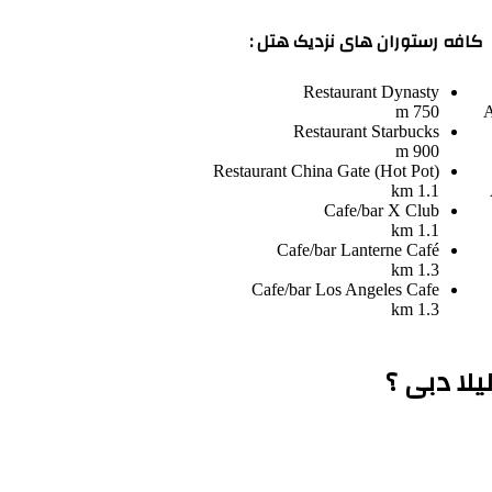
کافه رستوران های نزدیک هتل :
Restaurant
Dynasty
750 m
A
Restaurant
Starbucks
900 m
Restaurant
China Gate (Hot Pot)
1.1 km
Cafe/bar
X Club
1.1 km
Cafe/bar
Lanterne Café
1.3 km
Cafe/bar
Los Angeles Cafe
1.3 km
یلا دبی ؟