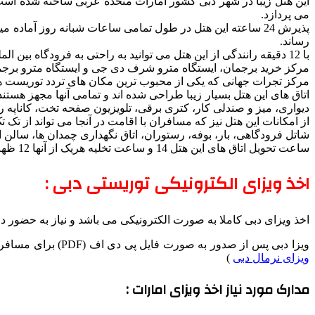
می پردازد.
پذیرش 24 ساعته این هتل در طول تمامی ساعات شبانه روز آماده
رساند.
با 12 دقیقه رانندگی از این هتل می توانید به راحتی به فرودگاه بین المللی دبی دسترسی داشته باشید.
مرکز خرید برجمان، ایستگاه مترو شرف دی جی و ایستگاه مترو برجمان
مرکز تجرات جهانی که یکی از محبوب ترین مکان های تردد توریست ها و گردشگران و مسا
اتاق های این هتل بسیار زیبا طراحی شده اند و تمامی آنها مجهز هست
دیواری، میز و صندلی کار، کتری برقی، تلویزیون صفحه تخت، کاناپه ر
از امکانات این هتل نیز که مسافران با اقامت در آنجا می تواند از تک تک این امکانات بهره مند شوند می ت
شاتل فرودگاهی، بار، بوفه، رستوران، اتاق نگهداری چمدان ها، سالن 
ساعت تحویل اتاق های این هتل 14 و ساعت تخلیه هریک از آنها 12 ظهر می باشد.
اخذ ویزای الکترونیکی توریستی دبی :
اخذ ویزای دبی کاملا به صورت الکترونیکی می باشد و نیاز به حضور د
ویزا دبی پس از صدور به صورت فایل پی دی اف (PDF) برای مسافران گرامی ارسال می گردد و شما تنها می بایستی از فایل ارسالی پرینت تهیه کرده و هنگام مسافرت همراه خود داشته باشید . (
ویزای نرمال دبی
)
مدارک مورد نیاز اخذ ویزای امارات :