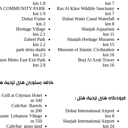
1.8 km
7 km
A COMMUNITY PARK
Ras Al Khor Wildlife Sanctuary
1.9 km
7 km
Dubai Frame
Dubai Water Canal Waterfall
2 km
8 km
Heritage Village
Sharjah Aquarium
2.1 km
11 km
Zabeel Park
Sharjah Heritage Musuem
2.2 km
15 km
park deira duabi
Museum of Islamic Civilization
2.3 km
16 km
ion Metro East Exit Park
Burj Al Arab Tower
2.8 km
16 km
کافه رستوران های نزدیک هت
Grill at Citymax Hotel
فرودگاه های نزدیک هتل :
100 m
Cafe/bar
Barrels
200 m
Dubai International Airport
urant
Lebanese Village
8 km
550 m
Sharjah International Airport
Cafe/bar
grass land
24 km