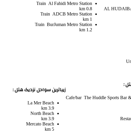
Train
Al Fahidi Metro Station
0.8 km
AL HUDAIB
Train
ADCB Metro Station
1 km
Train
BurJuman Metro Station
1.2 km
Un
ل :
زیباترین سواحل نزدیک هتل :
Cafe/bar
The Huddle Sports Bar & 
La Mer Beach
3.9 km
North Beach
3.9 km
Resta
Mercato Beach
5 km