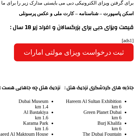
برای گرفتن ویزای الکترونیکی دبی می بایستی مدارک زیر را برای ما ار
اسکن پاسپورت – شناسنامه – کارت ملی و عکس پرسونلی
قیمت ویزای دبی برای بزرگسالان و افراد زیر 18 سال :
[ads1]
ثبت درخواست ویزای مولتی امارات
جاذبه های گردشگری نزدیک هتل :
نزدیک هتل چه جاهایی هست :
Dubai Museum
Hareem Al Sultan Exhibition
1.4 km
6 km
Al Bastakiya
Green Planet Dubai
1.6 km
6 km
Karama Park
Burj Khalifa
1.6 km
6 km
aeed Al Maktoum House
The Dubai Fountain