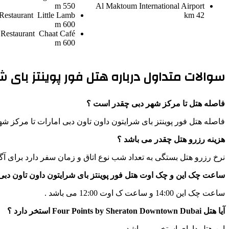
550 m
Al Maktoum International Airport
Restaurant
Little Lamb
42 km
600 m
Restaurant
Chaat Café
600 m
سوالات متداول درباره هتل فور پوینتز بای شر
فاصله هتل تا مرکز شهر دبی چقدر است ؟
فاصله هتل فور پوینتز بای شرایتون داون تاون دبی امارات تا مرکز شهر دبی 5 کیلومتر م
هزینه رزرو هتل چقدر می باشد ؟
نرخ رزرو هتل بستگی به تعداد شب نوع اتاق و زمان سفر دارد برای آگ
ساعت چک این و چک اوت هتل فور پوینتز بای شرایتون داون تاون دبی
ساعت چک این 14:00 و ساعت ک اوت 12:00 می باشد .
آیا هتل Four Points by Sheraton Downtown Dubai استخر دارد ؟
این هتل دارای استخر می باشد .