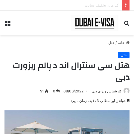
کد های تخفیف سایت
جستجو
منو
برای
خانه
/
هتل
هتل
هتل سی سنترال اند د پالم ریزورت
دبی
کارشناس ویزای دبی
08/06/2022
0
91
خواندن این مطلب 3 دقیقه زمان میبرد