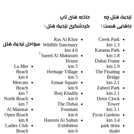
نزدیک هتل چه
جاذبه های تاپ
جاهایی هست :
گردشگری نزدیک هتل :
Ras Al Khor
Creek Park
سواحل نزدیک هتل
Wildlife Sanctuary
1.3 km
4.6 km
Karama Park
:
Saeed Al Maktoum
1.8 km
House
Dubai Frame
La Mer
5 km
1.9 km
Beach
Heritage Village
The Floating
6 km
5 km
Bridge
Mercato
Emaar Square
2.1 km
Beach
6 km
Zabeel Park
7 km
Burj Khalifa
2.1 km
North Beach
6 km
Deira Clock
7 km
The Dubai
Tower
Al Mamzar
Fountain
3.1 km
Open Beach
6 km
Ficus Gardens
8 km
Hareem Al Sultan
3.4 km
Ladies Club
Exhibition
park deira
Beach
6 km
duabi