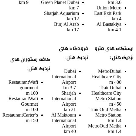
9 km
Green Planet Dubai
3.6 km
7 km
Union Metro
Sharjah Aquarium
East Exit Park
12 km
4 km
Burj Al Arab
Al Bastakiya
17 km
4.1 km
ایستگاه های مترو
فرودگاه های
نزدیک هتل :
نزدیک هتل :
کافه رستوران های
نزدیک هتل :
Dubai
Metro
Dubai
International
Healthcare City
Restaurant
Wafi
Airport
400 m
gourment
3.7 km
Train
Dubai
100 m
Sharjah
Healthcare City
Restaurant
Wafi
International
Metro Station
Gourmet
Airport
450 m
100 m
21 km
Train
Oud Metha
Restaurant
Carter’s
Al Maktoum
Metro Station
150 m
International
1.4 km
Airport
Metro
Oud Metha
40 km
1.4 km