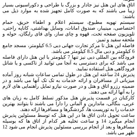
اتاق های این هتل نیز جادار و بزرگ با طراحی و دکوراسیونی بسیار
زیبا می باشند که به صورت کامل تجهیز شده به موارد ذیل می
باشند:
سیستم تهویه مطبوع، سیستم اعلام و اطفاء حریق، حمام
اختصاصی، مینیبار، صندوق امانات، وسایل بهداشتی، کاناپه راحتی،
تلویزیون صفحه تخت، قهوه و چای ساز، وای فای رایگان، حوله و
ملحفه سفید و تمیز.
فاصله این هتل تا مرکز تجارت جهانی دبی 6.5 کیلومتر، مسجد جامع
6 کیلومتر و دبی مال 8.5 کیلومتر می باشد.
فرودگاه بین المللی دبی نیز تنها 7 کیلومتر با این هتل دارای فاصله
می باشد که برای دسترسی به آنجا می توانید از تاکسی و یا شاتل
فرودگاهی هتل استفاده نمایید.
پذیرش 24 ساعته این هتل در طول تمامی ساعات شبانه روز آماده
میزبانی از مسافران و ارائه خدمات به تک تک آنها می باشد و در
ضمینه رزرو اتاق و هتل و در صورت نیازو تمایل راهنمایی های لازم
را به آنها ارائه می دهند.
کارکنان در قسمت پذیرش هتل مذکور تسلط کامل به زبان های
عربی، بنگالی، ماندارین و آلمانی را دارا می باشند تا بتوانند بهترین
خدمات را به توریست ها، گردشگرها و مسافرها ارائه دهند.
ساعت تحویل دادن اتاق ها در این هتل که توسط مسئولین پذیرش
انجام میگیرد 14 و ساعت تخلیه هر کدام از اتاق ها که بوسیله
مسافرها و بعد از انجام بررسی مسئولین پذیرش انجام می شود 12
ظهر می باشد.