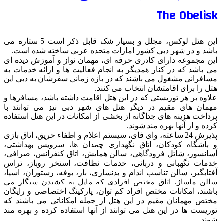
The Obelisk
این هتل لوکس، مجلل و بسیار شک قابل ذکر است 5 ستاره می
باشد و در شهر دبی کشور امارات متحده عربی ساخته شده است.
این مجموعه دارای کادری حرفه ای، مهمان نواز و آموزش دیده ای
می باشد که در کنار همدیگر به انجام فعالیت ها و ارائه خدمات به
مسافرانی مشغول می باشند که در بازه زمانی سفرشان به دبی این
هتل را برای اقامتشان انتخاب می کنند.
علاوه بر هر توریستی که در این هتل اقامت داشته باشد، مسافرها و
مهمان های مقیم در دیگر هتل های شهر دبی نیز می توانند با
پرداخت هزینه های جداگانه از بخشی از امکانات در این هتل استفاده
کرده و از آنها بهره مند شوند.
پذیرش 24 ساعته، وای فای، سیستم اعلام و اطفاء حریق، اتاق بازی
و باشگاه کودکان، اتاق نگهداری چمدان ها، سرویس بهداشتی،
آسانسور، شاتل فرودگاهی، سالن همایش، اتاق کنفرانس، صرافی،
خدمات نگهبانی و دربانی، خدمات نظافت، استخر روباز، تراس
آفتابگیر، سالن تناسب اندام و بدنسازی، بار، بوفه، رستوران، اسپا،
سالن ماساژ، اتاق مختص افرادی که مایل به کشیدن سیگار می
باشند، امکانات مختص افراد کم توان، پارکینگ اختصاصی و رایگان
مختص مهمانان مقیم در این هتل از جمله امکاناتی می باشند که
توریست ها در این هتل می توانند از آنها استفاده کرده و بهره مند
شوند.