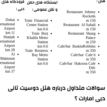
ل :
فرودگاه های
ایستگاه های حمل
دبی :
و نقل عمومی :
Restaurant
Johnny
Rocketts
Dubai
Train
Financial
150 m
International
Centre Station
Restaurant
Al Safadi
Airport
0.6 km
150 m
11 km
Train
Burj
Restaurant
Shang
Sharjah
Khalifa Metro
Palace
International
Station
250 m
Airport
0.6 km
Cafe/bar
BaskinRobbins
28 km
Train
Business
350 m
Al
Bay Metro
Cafe/bar
Cafe b
Maktoum
Station
350 m
International
0.6 km
Cafe/bar
Hakoora Cafe
Airport
Difc
37 km
350 m
والات متداول درباره هتل دوسیت تانی
بی امارات ؟