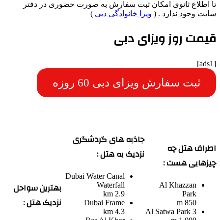
 اطلاع ثانوی امکان ثبت سفارش به صورت حضوری در دفتر
یت وجود ندارد . (
ویزا خانوادگی دبی
)
یمت روز ویزای دبی
ثبت سفارش ویزای دبی 60 روزه
جاذبه های گردشگری
راف هتل چه
نزدیک به هتل :
زهایی هست :
Dubai Water Canal
بهترین سواحل
Waterfall
Al Khazzan
2.9 km
Park
نزدیک هتل :
Dubai Frame
850 m
4.3 km
Al Satwa Park 3