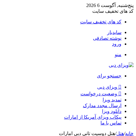
ج‌شنبه, آگوست 6 2026
 های تخفیف سایت
کد های تخفیف سایت
سایدبار
نوشته تصادفی
ورود
منو
جستجو برای
ویزای دبی
وضعیت درخواست
تمدید ویزا
ارسال مجدد مدارک
دانلود ویزا
پیکاپ ویزای آمریکا از امارات
تماس با ما
نه
/
هتل
/
هتل دوسیت تانی دبی امارات