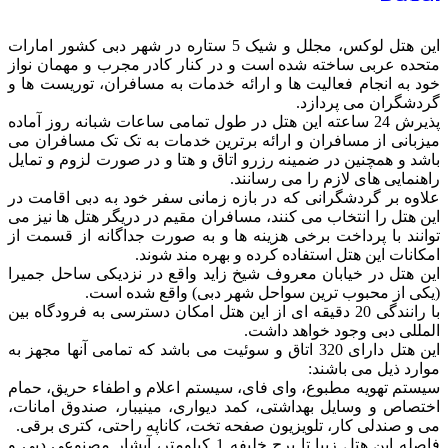
این هتل لوکس، مجلل و شیک 5 ستاره در شهر دبی کشور امارات
حده عربی ساخته شده است و در کنار کادر مجرب و مهمان نواز
د به انجام فعالیت ها و ارائه خدمات به مسافران، توریست ها و
دشگران می پردازد.
پذیرش 24 ساعته این هتل در طول تمامی ساعات شبانه روز آماده
زبانی از مسافران و ارائه برترین خدمات به تک تک مسافران می
شد و همچنین در ضمینه رزرو اتاق و هتا و در صورت لزوم و تمایل
هنمایی های لازم را می رسانند.
اوه بر گردشگرانی که در بازه زمانی سفر خود به دبی اقامت در
ن هتل را انتخاب می کنند، مسافران مقیم در دریگر هتل ها نیز می
انند با پرداخت برخی هزینه ها و به صورت جداگانه از قسمت از
کانات این هتل استفاده کرده و بهره مند شوند.
ن هتل در خیابان معروف شیخ زاید واقع در نزدیکی ساحل جمیرا
کی از محبوب ترین سواحل شهر دبی) واقع شده است.
با رانندگی 20 دقیقه ای از این هتل امکان دسترسی به فرودگاه بین
مللی دبی وجود خواهد داشت.
این هتل دارای 320 اتاق و سوئیت می باشد که تمامی آنها مجهز به
ارد ذیل می باشند:
ستم تهویه مطبوع، وای فای، سیستم اعلام و اطفاء حریق، حمام
تصاص و وسایل بهداشتی، کمد دیواری، مینیبار، صندوق امانات،
 و صندلی کار، تلویزیون صفحه تخت، کاناپه راحتی، کتری برقی.
فاصله این هتل زیبا تا برج خلیفه 1 کیلومتر، آبشار مصنوعی دبی و