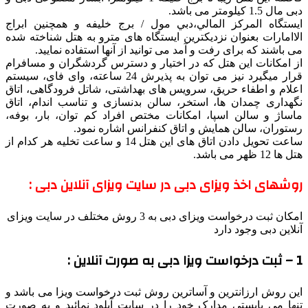
ال 1.5 کیلومتر می باشد.
ستگاه المركز المالي،دبي مول / برج خليفه و همچنین ابراج
اامارات بعنوان نزدیکترین ایستگاه های مترو به هتل شناخته شده
 باشند که برای رفت و آمد می توانید از آنها استفاده نمایید.
 امکانات این هتل که در اختیار و دسترس گردشگران و مسافرام
قرار میگیرد نیز می توان به پذیرش 24 ساعته، وای فای، سیستم
لام و اطفاء حریق، سرویس های بهداشتی، شاتل فرودگاهی، اتاق
هداری چمدان ها، استخر، سالن بدنسازی و تناسب اندام، اتاق
ساژ و سالن اسپا، امکانات مختص افراد کم توان، بار، بوفه،
توران، سالن همایش و اتاق کنفرانس اشاره نمود.
ساعت تحویل دادن اتاق های این هتل 14 و ساعت تخلیه هر کدام از
ا 12 ظهر می باشد.
شهای اخذ ویزای دبی در سایت ویزای آنلاین دبی :
امکان ثبت درخواست ویزای دبی به 3 روش مختلف در سایت ویزای
لاین دبی وجود دارد
ن روش ارزانترین و آساترین روش ثبت درخواست ویزا می باشد و
ها می بایستی مدارک خود را در سایت آپلود نمائید و به صورت