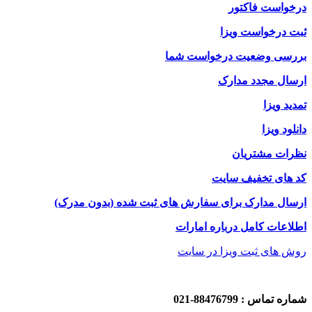
خواست فاکتور
ت درخواست ویزا
رسی وضعیت درخواست شما
سال مجدد مدارک
دید ویزا
نلود ویزا
رات مشتریان
 های تخفیف سایت
سال مدارک برای سفارش های ثبت شده (بدون مدرک)
لاعات کامل درباره امارات
ش های ثبت ویزا در سایت
ره تماس : 88476799-021