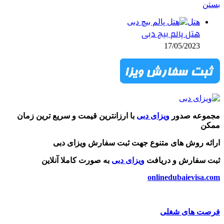
تن
هتل
هتل پالم بیچ دبی
17/05/2023
جموعه صدور
ویزای دبی
با ارزانترین قیمت و سریع ترین زمان
مکن
ائه روش های متنوع جهت ثبت سفارش ویزای دبی
ت سفارش و دریافت
ویزای دبی
به صورت کاملا آنلاین
onlinedubaievisa.c
رصت های شغلی