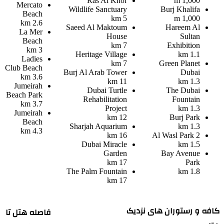
Ras Al Khor
1,000 m
Mercato
Wildlife Sanctuary
Burj Khalifa
Beach
5 km
1,000 m
2.6 km
Saeed Al Maktoum
Hareem Al
La Mer
House
Sultan
Beach
7 km
Exhibition
3 km
Heritage Village
1.1 km
Ladies
7 km
Green Planet
Club Beach
Burj Al Arab Tower
Dubai
3.6 km
11 km
1.3 km
Jumeirah
Dubai Turtle
The Dubai
Beach Park
Rehabilitation
Fountain
3.7 km
Project
1.3 km
Jumeirah
12 km
Burj Park
Beach
Sharjah Aquarium
1.3 km
4.3 km
16 km
Al Wasl Park 2
Dubai Miracle
1.5 km
Garden
Bay Avenue
17 km
Park
The Palm Fountain
1.8 km
17 km
فه و رستوران های نزدیک
فاصله هتل تا