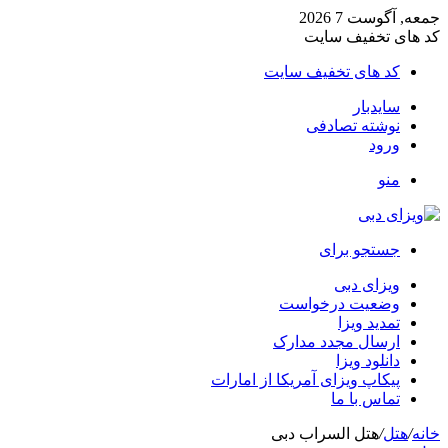
جمعه, آگوست 7 2026
کد های تخفیف سایت
کد های تخفیف سایت
سایدبار
نوشته تصادفی
ورود
منو
جستجو برای
ویزای دبی
وضعیت درخواست
تمدید ویزا
ارسال مجدد مدارک
دانلود ویزا
پیکاپ ویزای آمریکا از امارات
تماس با ما
خانه
/
هتل
/
هتل السراب دبی