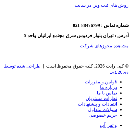
روش های ثبت ویزا در سایت
شماره تماس : 88476799-021
آدرس : تهران بلوار فردوس شرق مجتمع ایرانیان واحد 5
مشاهده مجوزهای شرکت
.
© کپی رایت 2026, کلیه حقوق محفوظ است |
طراحی شده توسط
ویزای دبی
قوانین و مقررات
درباره ما
تماس با ما
نظرات مشتریان
انتقادات و پیشنهادات
سوالات متداول
حریم خصوصی
واتس آپ