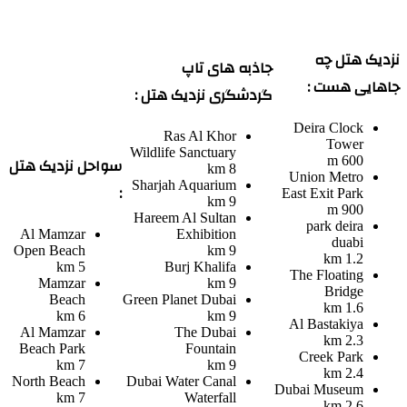
نزدیک هتل چه
جاذبه های تاپ
جاهایی هست :
گردشگری نزدیک هتل :
Deira Clock
Ras Al Khor
Tower
Wildlife Sanctuary
سواحل نزدیک هتل
600 m
8 km
Union Metro
Sharjah Aquarium
:
East Exit Park
9 km
900 m
Hareem Al Sultan
park deira
Al Mamzar
Exhibition
duabi
Open Beach
9 km
1.2 km
5 km
Burj Khalifa
The Floating
Mamzar
9 km
Bridge
Beach
Green Planet Dubai
1.6 km
6 km
9 km
Al Bastakiya
Al Mamzar
The Dubai
2.3 km
Beach Park
Fountain
Creek Park
7 km
9 km
2.4 km
North Beach
Dubai Water Canal
Dubai Museum
7 km
Waterfall
2.6 km