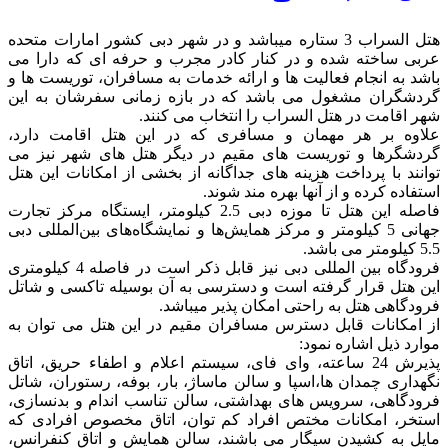
هتل السراب 3 ستاره میباشد و در شهر دبی کشور امارات متحده
عربی ساخته شده و در کنار کادر مجرب و حرفه ای که دارا می
باشد به انجام فعالیت ها و ارائه خدمات به مسافران، توریست ها و
گردشگران مشغول می باشد که در بازه زمانی سفرشان به این
شهر اقامت در هتل السراب را انتخاب می کنند.
علاوه بر هر مهمان و مسافری که در این هتل اقامت دارد،
گردشگرها و توریست های مقیم در دیگر هتل های شهر نیز می
توانند با پرداخت هزینه های جداگانه از بخشی از امکانات این هتل
استفاده کرده و از آنها بهره مند شوند.
فاصله این هتل تا موزه دبی 2.5 کیلومتر، ایستگاه مرکز تجارت
جهانی 5 کیلومتر و مرکز همایش‌ها و نمایشگاه‌های بین‌المللی دبی
5.5 کیلومتر می باشد.
فرودگاه بین المللی دبی نیز قابل ذکر است در فاصله 4 کیلومتری
این هتل قرار گرفته است و دسترسی به آن بوسیله تاکسی و شاتل
فرودگاهی هتل به راحتی امکان پذیر میباشد.
از امکانات قابل دسترس مسافران مقیم در این هتل می توان به
موارد ذیل اشاره نمود:
پذیرش 24 ساعته، وای فای، سیستم اعلام و اطفاء حریق، اتاق
نگهداری چمدان ها،اسپا و سالن ماساژ، بار، بوفه، رستوران، شاتل
فرودگاهی، سرویس های بهداشتی، سالن تناسب اندام و بدنسازی،
استخر، امکانات مختص افراد کم توان، اتاق مخصوص افرادی که
مایل به کشیدن سیگار می باشند، سالن همایش و اتاق کنفرانس،