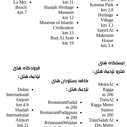
La Mer
11 km
Karama Park
Beach
Sharjah Heritage
2.8 km
7 km
Musuem
Heritage
12 km
Village
Museum of Islamic
3.3 km
Civilization
Saeed Al
13 km
Maktoum
Burj Al Arab
House
19 km
3.4 km
ایستگاه های
فرودگاه های
مترو نزدیک هتل :
نزدیک هتل :
کافه رستوران های
Metro
Al
نزدیک هتل :
Dubai
Rigga
International
200 m
Airport
Train
Al
Restaurant
Sadaf
4.9 km
Rigga Metro
200 m
Sharjah
Station
Restaurant
Padippura
International
200 m
200 m
Airport
Train
Salah Al
Restaurant
Wejdan
21 km
Din Metro