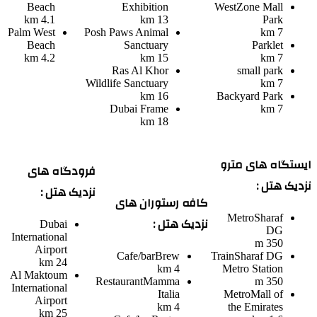
Beach
Exhibition
WestZone Mall
4.1 km
13 km
Park
Palm West
Posh Paws Animal
7 km
Beach
Sanctuary
Parklet
4.2 km
15 km
7 km
Ras Al Khor
small park
Wildlife Sanctuary
7 km
16 km
Backyard Park
Dubai Frame
7 km
18 km
ایستگاه های مترو
فرودگاه های
نزدیک هتل :
نزدیک هتل :
کافه رستوران های
Metro
Sharaf
نزدیک هتل :
Dubai
DG
International
350 m
Airport
Cafe/bar
Brew
Train
Sharaf DG
24 km
4 km
Metro Station
Al Maktoum
Restaurant
Mamma
350 m
International
Italia
Metro
Mall of
Airport
4 km
the Emirates
25 km