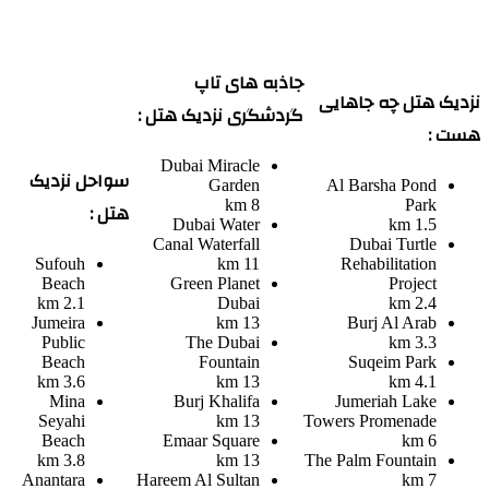
جاذبه های تاپ
نزدیک هتل چه جاهایی
گردشگری نزدیک هتل :
هست :
Dubai Miracle
سواحل نزدیک
Garden
Al Barsha Pond
8 km
Park
هتل :
Dubai Water
1.5 km
Canal Waterfall
Dubai Turtle
Sufouh
11 km
Rehabilitation
Beach
Green Planet
Project
2.1 km
Dubai
2.4 km
Jumeira
13 km
Burj Al Arab
Public
The Dubai
3.3 km
Beach
Fountain
Suqeim Park
3.6 km
13 km
4.1 km
Mina
Burj Khalifa
Jumeriah Lake
Seyahi
13 km
Towers Promenade
Beach
Emaar Square
6 km
3.8 km
13 km
The Palm Fountain
Anantara
Hareem Al Sultan
7 km