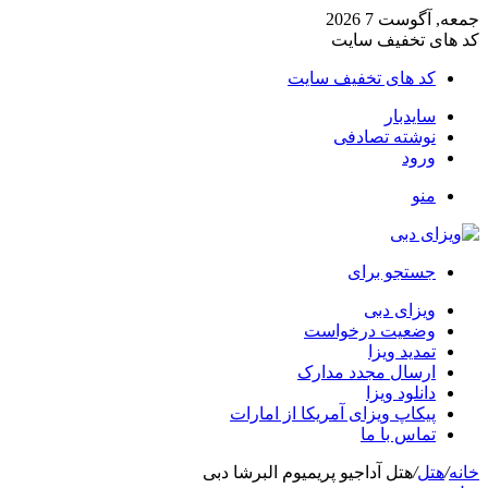
جمعه, آگوست 7 2026
کد های تخفیف سایت
کد های تخفیف سایت
سایدبار
نوشته تصادفی
ورود
منو
جستجو برای
ویزای دبی
وضعیت درخواست
تمدید ویزا
ارسال مجدد مدارک
دانلود ویزا
پیکاپ ویزای آمریکا از امارات
تماس با ما
خانه
/
هتل
/
هتل آداجیو پریمیوم البرشا دبی