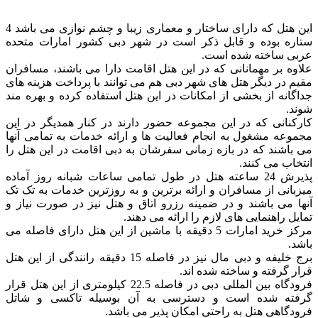
این هتل که دارای ساختار و معماری زیبا و چشم نوازی می باشد 4
ستاره بوده و قابل ذکر است در شهر دبی کشور امارات متحده
عربی ساخته شده است.
علاوه بر مهمانانی که در این هتل اقامت دارا می باشند، مسافران
مقیم در دیگر هتل های شهر دبی هم می توانند با پرداخت هزینه های
جداگانه از بخشی از امکانات در این هتل استفاده کرده و بهره مند
شوند.
کارکنانی که در این مجموعه حضور دارند در کنار همدیگر در این
مجموعه مشغول به انجام فعالیت ها و ارائه خدمات به تمامی آنها
می باشند که در بازه زمانی سفرشان به دبی اقامت در این هتل را
انتخاب می کنند.
پذیرش 24 ساعته هتل در طول تمامی ساعات شبانه روز آماده
میزبانی از مسافران و ارائه برترین و به روزترین خدمات به تک تک
آنها می باشند و در ضمینه رزرو اتاق و هتل نیز در صورت نیاز و
تمایل راهنمایی های لازم را ارائه می دهند.
مرکز خرید امارات 5 دقیقه با ماشین از این هتل دارای فاصله می
باشد.
برج خلیفه و دبی مال نیز در فاصله 15 دقیقه رانندگی از این هتل
قرار گرفته و ساخته شده اند.
فرودگاه بین المللی دبی در فاصله 22.5 کیلومتری از این هتل قرار
گرفته شده است و دسترسی به آن بوسیله تاکسی و شاتل
فرودگاهی هتل به راحتی امکان پذیر می باشد.