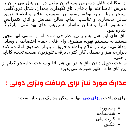
از امکانات قابل دسترس مسافران مقیم در این هتل می توان به
پذیرش 24 ساعته، وای فای، اتاق نگهداری چمدان، شاتل فرودگاهی،
استخر روباز، بار، بوفه، رستوران، سیستم اعلام و اطفاء حریق،
سالن بدنسازی و تناسب اندام، سالن همایش و اتاق کنفرانس،
آسانسور، اسپا و سالن ماساژ، سرویس های بهداشتی، پارکینگ
اشاره نمود.
اتاق های این هتل بسیار زیبا طراحی شده اند و تمامی آنها مجهز
هستند به سیستم تهویه مطبوع، وای فای، حمام اختصاصی، وسایل
بهداشتی، سیستم اعلام و اطفاء حریق، مینیبار، صندوق امانات، کمد
دیواری، میز و صندلی کار، کتری برقی، تلویزیون صفحه تخت، کاناپه
راحتی.
ساعت تحویل دادن اتاق ها در این هتل 14 و ساعت تخلیه هر کدام از
این اتاق ها 12 ظهر صورت می پذیرد.
مدارک مورد نیاز برای دریافت ویزای دوبی :
برای دریافت
ویزای دبی
تنها به اسکن مدارک زیر نیاز است :
پاسپورت
شناسنامه
کارت ملی
عکس