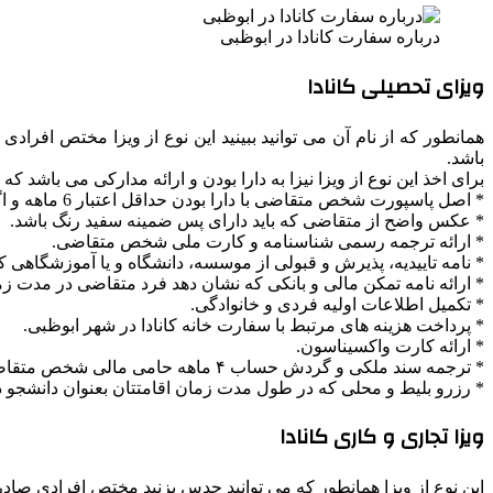
درباره سفارت کانادا در ابوظبی
ویزای تحصیلی کانادا
همانطور که از نام آن می توانید ببینید این نوع از ویزا مختص اف
باشد.
برای اخذ این نوع از ویزا نیزا به دارا بودن و ارائه مدارکی می باشد که د
* اصل پاسپورت شخص متقاضی با دارا بودن حداقل اعتبار 6 ماهه و اگر هم پاسپورت قدیمی داشته باشید ارائه پاسپورت قدیمی نیز الزامی می باشد که در طی حدود 10 سال گذشته آنرا داشته اید.
* عکس واضح از متقاضی که باید دارای پس ضمینه سفید رنگ باشد.
* ارائه ترجمه رسمی شناسنامه و کارت ملی شخص متقاضی.
* نامه تاییدیه، پذیرش و قبولی از موسسه، دانشگاه و یا آموزشگاهی 
* ارائه نامه تمکن مالی و بانکی که نشان دهد فرد متقاضی در مدت ز
* تکمیل اطلاعات اولیه فردی و خانوادگی.
* پرداخت هزینه های مرتبط با سفارت خانه کانادا در شهر ابوظبی.
* ارائه کارت واکسیناسون.
* ترجمه سند ملکی و گردش حساب ۴ ماهه حامی مالی شخص متقاضی تحصیل در کشور کانادا.
* رزرو بلیط و محلی که در طول مدت زمان اقامتتان بعنوان دانشجو در 
ویزا تجاری و کاری کانادا
این نوع از ویزا همانطور که می توانید حدس بزنید مختص افرادی صاد