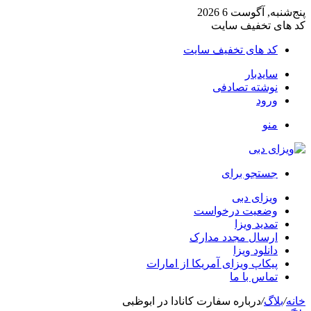
پنج‌شنبه, آگوست 6 2026
کد های تخفیف سایت
کد های تخفیف سایت
سایدبار
نوشته تصادفی
ورود
منو
جستجو برای
ویزای دبی
وضعیت درخواست
تمدید ویزا
ارسال مجدد مدارک
دانلود ویزا
پیکاپ ویزای آمریکا از امارات
تماس با ما
خانه
/
بلاگ
/
درباره سفارت کانادا در ابوظبی