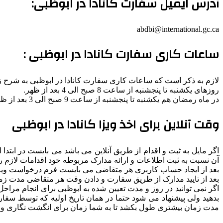
آدرس ایمیل سفارت کانادا در ابوظبی:
abdbi@international.gc.ca
ساعات کاری سفارت کانادا در ابوظبی :
لازم به ذکر است که ساعات کاری سفارت کانادا در ابوظبی به شرح ز
روزهای یکشنبه تا پنجشنبه از ساعت 8 صبح الی 4 بعد از ظهر.
در ماه رمضان هم یکشنبه تا پنجشنبه از ساعت 9 صبح الی 3 بعد از ظهر.
وقت آنلاین برای اخذ ویزا کانادا در ابوظبی
اگر مایل به ثبت و اقدام از طریق آنلاین می باشد می بایست در ابتدا 
آن نسبت به ثبت اطلاعات و ارائه مدارک مربوطه خود اقدامات لازم را 
بعد از ایجاد حساب کاربری هر متقاضی می بایست فرم درخواست ویزای ک
بعد از تایید مدارک از طریق سفارت و دادن وقت هر متقاضی مدت زمان 1 ماه اجازه دارد تا سفر خود را برای اقدامات بعدی به ابوظبی انجا
اگر نمی توانید در روز و مدت تعیین شده به ابوظبی برای انجام مراح
بدهید ولی پیشنهاد می شود حتما در همان تاریخ اولیه که توسط سف
مدت زمان بیشتری طول بکشد تا به شما زمان برای انگشت نگاری و ام