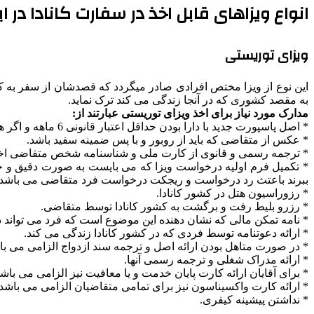
انواع ویزاهای قابل اخذ در سفارت کانادا در 
ویزای توریستی
این نوع از ویزا مختص افرادی صادر میگردد که قصدشان از سفر به کش
به مقصد کشوری که در آنجا زندگی می کند ترک نماید.
مدارک مورد نیاز برای اخذ ویزای توریستی عبارتند از:
* اصل پاسپورت جدید با دارا بودن حداقل اعتبار قانونی 6 ماهه و اگر هم دارای پاسپورت قدیمی می باشید باید آنرا نیز به همراه پاسپورت فعلی خود جهت بررسی های لازم ارائه دهید.
* عکس از متقاضی که باید از روبور و با پس ضمینه سفید باشد.
* ترجمه رسمی و قانوی از کارت ملی و شناسنامه شخص متقاضی اخذ و
* تکمیل فرم اولیه درخواست ویزا که می بایست به صورت دقیق و خوان
ببرند باعتث رد درخواست و ریجکت درخواست فرد متقاضی می باشد.
* رزوراسیون هتل در کشور کانادا.
* رزرو بلیط رفت و برگشت به کشور کانادا توسط متقاضی.
* نامه تمکن مالی که نشان دهنده این موضوع است که فرد می تواند د
* ارائه دعوتنامه توسط فردی که در کشور کانادا زندگی می کند.
* در صورت متاهل بودن ارائه اصل و ترجمه سند ازدواج الزامی می با
* ارائه مدراک شغلی و ترجمه رسمی آنها.
* برای آقایان ارائه کارت پایان خدمت و یا معافیت نیز الزامی می باشد
* ارائه کارت واکسیناسون نیز برای تمامی متقاضیان الزامی می باشد.
* نداشتن پیشینه کیفری.