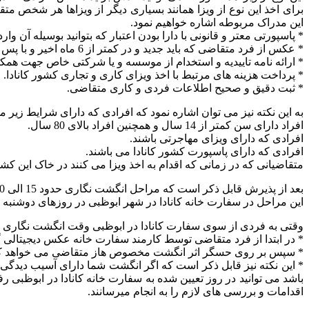
برای اخذ این نوع از ویزا همانند بسیاری دیگر از ویزاها هر شخص م
این مدراک مربوطه اشاره خواهیم نمود.
* پاسپورتی معتر و قانونی با دارا بودن اعتبار که بتوانید بوسیله آن و
* عکس از فرد متقاضی که باید جدید و در کمتر از 6 ماه اخیر و با پس ضمینه سفید گرفته شده باشد.
* ارائه نامه تاییدیه و استخدام از موسسه و یا شرکتی خاص جهت همک
* پرداخت هزینه های مرتبط با اخذ ویزای کاری و تجاری کشور کانادا.
* ثبت دقیق و صحیح اطلاعات فردی و کاری متقاضی.
به این نکته نیز می توان اشاره نمود که افرادی که دارای شرایط زیر 
افراد دارای سن کمتر از 14 سال و همچنین افراد بالای 80 سال.
افرادی که دارای ویزای مهاجرتی باشند.
افرادی که دارای پاسپورت کشور کانادا می باشند.
متقاضیانی که در زمانی که اقدام به اخذ ویزا می کنند در خاک این کش
بعد از پذیرش قابل ذکر است که مراحل انگشت نگاری حدود 15 الی 30 دقیقه به طول می انجامد.
این مراحل در سفارت خانه کانادا در شهر ابوظبی در روزهای دوشنبه الی جمعه از ساعت 9 صبح الی 5 
وقتی به فردی از سوی سفارت کانادا در ابوظبی وقت انگشت نگاری داد
* در ابتدا از فرد متقاضی توسط کارمند سفارت خانه عکس دیجیتالی 
* سپس بر روی حسگر اثر انگشت مخصوص هاز متقاضی می خواهد که ا
* این نکته نیز قابل ذکر است که اگر انگشت شما دارای آسیب دیدگی 
باشد می توانید در روز تعیین شده به سفارت خانه کانادا در ابوظب
اقدامات و بررسی های لازم را به انجام میرسانند.