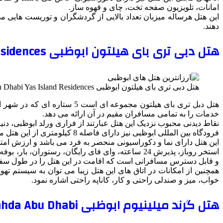
امانات، تلویزیون صفحه تخت، چای و قهوه ساز.
این هتل هرساله میزبان تعداد بالایی از گردشگران و توریست هایی م
دهند.
هتل دبی تری بای هیلتون ابوظبی Doubletree By Hilton Abu Dhabi Yas Island Residences
هتل دبی تری بای هیلتون ابوظبی Doubletree By Hilton Abu Dhabi Yas Island Residences
هتل دبل تری بای هیلتون مجمو
خدمات را به تمامی مسافران مقیم در آن ارائه می دهد.
نقاط دیدنی محبوب نزدیک این هتل عبارتند از فراری ورلد ابوظبی، دن
فرودگاه بین المللی ابوظبی نیز دارای فاصله 8 کیلومتری از این هتل میباشد.
این هتل دارای نما و دکوراسیونی منحصر به فرد می باشد و ارزش امتح
استخر روباز، پذیرش 24 ساعته، وای فای رایگان، ر
و قابل دسترس مسافرانی است که اقامت در این هتل را در طول سفرش
همچنین از امکانات در اتاق های این هتل زیبا می توان به سیستم ت
خواب، میز و صندلی راحتی و کار، کاناپه راحتی اشاره نمود.
هتل گرند میلینیوم ابوظبی Grand Millennium Al Wahda Abu Dhabi