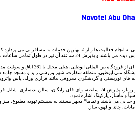
کادری که در این هتل فعالیت می کنند بسیار مجرب، حرفه ای و آموزش دیده می 
صله دارد و جاذبه‌ های توریستی و گردشگری معروفی مانند فراری ورلد، یاس 
از امکانات در دسترس مسافران مقیم در این هتل میتوان به استخر روباز، پذیرش 24 ساعته
ا و ماساژ، پارکینگ اشاره نمود.
و جذابی می باشند و تماما” مجهز هستند به سیستم تهویه مطبوع، میز و 
انات، چای و قهوه ساز.