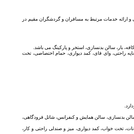
 که با کادری مجرب و حرفه ای در 24 ساعت شبانه روز اماده میزبانی و ارائه خدمات مرتبط به مسافران و گردشگران مقیم در
ناپه راحتی، وای فای، کمد دیواری، حمام اختصاصی، تخت
ه، وای فای، رستوران، بار، کافه، بوفه، استخر، سالن بدنسازی، سالن همایش و کنفرانس، شاتل فرودگاهی،
نات، تخت خواب، کمد دیواری، میز و صندلی راحتی و کار،