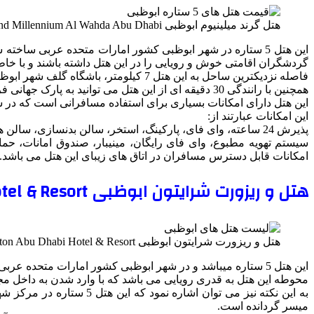
هتل گرند میلینیوم ابوظبی Grand Millennium Al Wahda Abu Dhabi
این هتل 5 ستاره در شهر ابوظبی کشور امارات متحده عربی سا
گردشگران اقامتی خوش و رویایی را در این هتل داشته باشند و با خاطرا
فاصله نزدیکترین ساحل به این هتل 7 کیلومتر، باشگاه گلف شهر ابوظبی 10 کیلومتر، مسجد جامع شیخ زاید 14 کیلومتر می باشد.
همچنین با رانندگی 30 دقیقه ای از این هتل می توانید به پارک جهانی فراری، دنیای آبی یاس و فرودگاه بین‌المللی ابوظبی دسترسی داشته باشید.
این هتل دارای امکانات بسیاری برای استفاده مسافرانی است که در سف
این امکانات عبارتند از:
پذیرش 24 ساعته، وای فای، پارکینگ، استخر، سالن بدنسازی، سالن همایش و کنفرانس، رستوران، بوفه، کافه، بار، شاتل فرودگاهی و سالن اسپا و ماساژ.
سیستم تهویه مطبوع، وای فای رایگان، مینیبار، صندوق امانات، حم
امکانات قابل دسترس مسافران در اتاق های زیبای این هتل می باشد.
هتل و ریزورت شرایتون ابوظبی Sheraton Abu Dhabi Hotel & Resort
هتل و ریزورت شرایتون ابوظبی Sheraton Abu Dhabi Hotel & Resort
این هتل 5 ستاره میباشد و در شهر ابوظبی کشور امارات متحده عربی ساخته شده و به انجام فعالیت ها و ارائه خدماتش به مسافران و گردشگران می پردازد.
محوطه این هتل به قدری رویایی می باشد که با وارد شدن به داخل مج
به این نکته نیز می توان
میسر گردانده است.