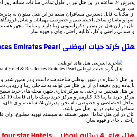
پذیرش 24 ساعته در این هتل نیز در طول تمامی ساعات شبانه رو
می آورند.
اسپا و ماساژ، ساحل اختصاصی و خصوصی مهمانان و شاتل فرودگاهی 
اتاق در این هتل نیز بسیار دکوراسیونی زیبا دارند و تماما” مجهز ه
و صندلی راحتی و کار، کاناپه راحتی، چای و قهوه ساز.
هتل گرند حیات ابوظبی Grand Hyatt Abu Dhabi Hotel & Residences Emirates Pearl
هتل گرند حیات ابوظبی Grand Hyatt Abu Dhabi Hotel & Residences Emirates Pearl
این هتل 5 ستاره در شهر ابوظبی ساخته شده است و در همین شهر و مجموعه به انجام فعالیت ها و ارائه خدمات خود به مسافران توسط کادری حرفه ای و مجرب می پردازد.
با پیاده روی دقیقه ای از این هتل می توانید به ساحلی زیبا و رویایی 
این هتل همچنین به راحتی به مرکز تجاری شهر، محله‌ های خرید سطح بالا دسترسی دارد و قابل ذکر است که با 35 دق
مرکز خرید مارینا 3.5 کیلومتر و مرکز خرید بوتیک دارای فاصله 10 کیلومتری از هتل گرند حیات ابوظبی می باشد.
ساحل اختصاصی و خصوصی، ا
مسافران مقیم در این هتل می باشد.
اتاق در این هتل تماما” مجهز هستند به سیستم تهویه مطبوع، وای ف
راحتی، چای و قهوه ساز.
هتل های 4 ستاره ابوظبی Abu Dhabi four star Hotels