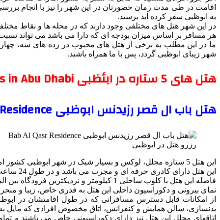
اقامت در طی مدت زمان حضورتان در این شهر را نیز با انجام بررسی ها
به ابوظبی سفر کرده اید برسید.
در این شهر هتل های مختلفی وجود دارند که در محله ها و نقاط مختلف 
هر مسافر بر اساس میزان بودجه ای که دارا می باشد می تواند نسبت به
ما در این مطلب به برخی از هتل های محبوب در رده های سه، چهار و
شهر زیبای ابوظبی گردد، پس با ما همراه باشید.
هتل های 5 ستاره در ابئظبی Five star Hotels in Abu Dhabi
هتل باب ال قصر رزیدنس ابوظبی Bab Al Qasr Residence
رزرو هتل در ابوظبی
این هتل 5 ستاره مجلل، لوکس و بسیار شیک در شهر ابوظبی کشور امارات متحده عربی ساخته شده است.
این هتل دارای کادری حرفه ای و مجرب می باشد و در طول 24 ساعت شبانه روز آماده میزبانی از مسافران و ارائه برترین خدمات به تمامی آنها می باشد.
فاصله این هتل با کلوپ ساحلی 1 کیلومتر و نزدیکترین فرودگاه بین المللی که فرودگاه بطین می باشد 19 کیلومتر میباشد.
نمای بیرونی و دکوراسیون داخلی این هتل به قدری خاص، زیبا و منحر 
بدنسازی، سالن همایش و کنفرانس، اتاق مخصوص افرادی که مایل به ک
اتاقهای مجلل این هتل نیز دارای دکوراسیونی خاص می باشند و تمام