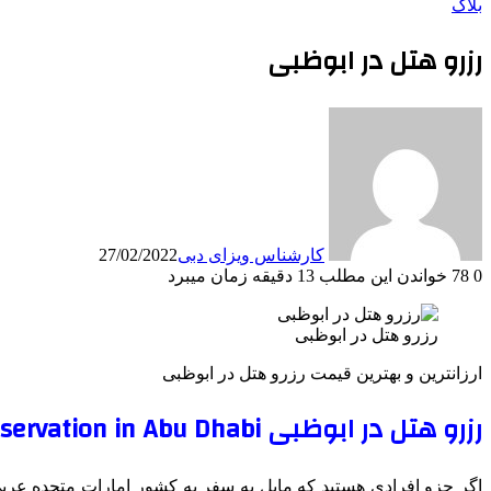
بلاگ
رزرو هتل در ابوظبی
کارشناس ویزای دبی
27/02/2022
0
78
خواندن این مطلب 13 دقیقه زمان میبرد
رزرو هتل در ابوظبی
ارزانترین و بهترین قیمت رزرو هتل در ابوظبی
رزرو هتل در ابوظبی Hotel reservation in Abu Dhabi
اگر جزو افرادی هستید که مایل به سفر به کشور امارات متحده عربی و