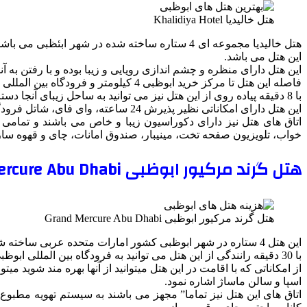
هتل خالیدیا Khalidiya Hotel
این هتل می باشد.
این هتل دارای منظره و چشم اندازی رویایی و زیبا بوده و با رفتن به آنج
فاصله این هتل تا مرکز خرید ابوظبی 4 کیلومتر و فرودگاه بین المللی ابوطبی 31 کیلومتر می باشد.
با 8 دقیقه پیاده روی از این هتل نیز می توانید به ساحل زیبای آنجا دسترسی داشته باشید.
این هتل دارای امکاناتی نظیر پذیرش 24 ساعته، وای فای، شاتل فرودگاهی، سالن اسپا و ماساژ، سالن همایش و کنفرانس، رستوران، بوفه، کافه، بار، سالن بدنسازی، استخر و پارکینگ می باشد.
اتاق های هتل نیز دارای دکوراسیون زیبا و خاص می باشند و تمامی
خواب، تلویزیون صفحه تخت، مینیبار، صندوق امانات، چای و قهوه ساز
هتل گرند مرکیور ابوظبی Grand Mercure Abu Dhabi
هتل گرند مرکیور ابوظبی Grand Mercure Abu Dhabi
این هتل 4 ستاره در شهر ابوظبی کشور امارات متحده عربی ساخته شده است و در همین شهر به انجام فعالیت ها و ارائه خدمات خود می پردازد.
با 30 دقیقه رانندگی از این هتل می توانید به فرودگاه بین المللی ابوظبی دسترسی داشته باشید.
اسپا و سالن ماساژ اشاره نمود.
اتاق های این هتل نیز تماما” مجهز می باشند به سیستم تهویه مطبو