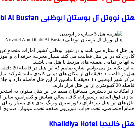
هتل نووتل آل بوستان ابوظبی Novotel Abu Dhabi Al Bustan
هتل نووتل آل بوستان ابوظبی Novotel Abu Dhabi Al Bustan
این هتل 4 ستاره می باشد و در شهر ابوظبی کشور امارات متحده عربی به انجام فعالیت ها و ارائه بهترین خدمات به مسافرانی می پردازد که در حین سفرشان اقامت در این هتل را انخاب می کنند.
به انها در تمامی ضمینه های مرتبط با هتل می باشند.
به این نکته نیز می توانیم اشاره نماییم که این هتل در فاصله 20 دقیقه ای از فرودگاه بین المللی ابوظبی، هتلی مجلل با 361 اتاق و سوئیت مدرن است.
هتل در فاصله 5 دقیقه ای از مکان های دیدنی کلیدی مانند شرکت نمایشگاه ملی ابوظبی، منطقه سفارت، شهر ورزشی زاید و مسجد جامع شیخ زاید واقع شده است.
مرکز شهر ابوظبی 15 دقیقه با ماشین از این هتل فا
فاصله 20 کیلومتری از این هتل قرار دارند.
اندازی فوق العاده، رستوران، کافه، سالن همایش و کنفرانس، سالن اسپ
اتاق های این هتل نیز دارای دکوراسیون و رنگ بندی های بسیار زیبای 
حمام اختصاصی، تخت خواب، تلویزیون صفحه تخت، مینیبار، صندوق ام
هتل خالیدیا Khalidiya Hotel