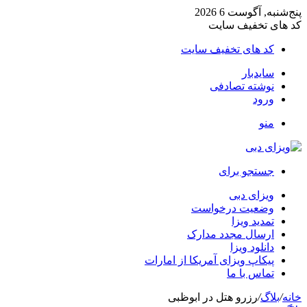
پنج‌شنبه, آگوست 6 2026
کد های تخفیف سایت
کد های تخفیف سایت
سایدبار
نوشته تصادفی
ورود
منو
جستجو برای
ویزای دبی
وضعیت درخواست
تمدید ویزا
ارسال مجدد مدارک
دانلود ویزا
پیکاپ ویزای آمریکا از امارات
تماس با ما
خانه
/
بلاگ
/
رزرو هتل در ابوظبی