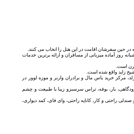
باشند و پذیرش 24 ساعته آن نیز در طول تمامی ساعات شبانه روز آماده میزبانی از مسافران و ارائه برترین خدمات
واترورلد، مرکز خرید یاس مال و برادران وارنر و موزه لوور در
، وای فای رایگان، سالن بدنسازی، شاتل فرودگاهی، بار، بوفه، تراس سرسبزو زیبا با طبیعت و چشم
صندلی راحتی و کار، کاناپه راحتی، وای فای، کمد دیواری،