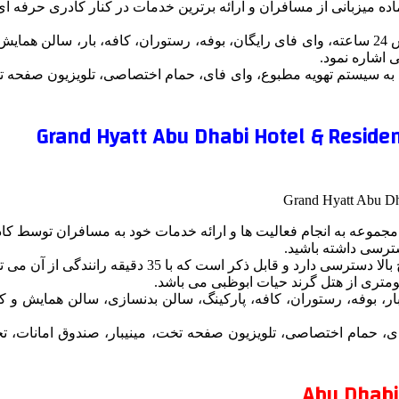
ز آماده میزبانی از مسافران و ارائه برترین خدمات در کنار کادری حرفه 
از امکانات قابل دسترس مسافران مقیم در این هتل میتوان به پذیرش 24 ساعته، وای فای رایگان، بوفه، 
اشاره نمود.
ستند به سیستم تهویه مطبوع، وای فای، حمام اختصاصی، تلویزیون صفحه 
دسترسی داشته باشید.
یقه رانندگی از آن می توانید به فرودگاه بین المللی ابوظبی برسید.
ستخر، پذیرش 24 ساعته، وای فای، بار، بوفه، رستوران، کافه، پارکینگ، سالن بدنسازی،
ای، حمام اختصاصی، تلویزیون صفحه تخت، مینیبار، صندوق امانات، تخ