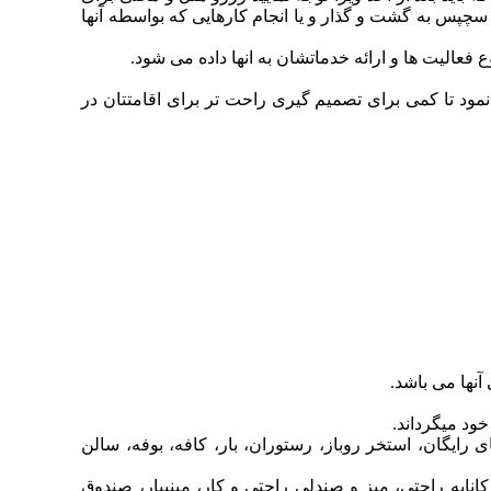
 سچپس به گشت و گذار و یا انجام کارهایی که بواسطه آنها
فعالیت ها و ارائه خدماتشان به انها داده می شود.
مود تا کمی برای تصمیم گیری راحت تر برای اقامتتان در
ود میگرداند.
طول اقامتشان در ابوظبی این هتل را انتخاب می کنند می توان به پذیرش 24 ساعته، وای فای رایگان، استخر روباز، رستوران، بار، کافه، بوفه، سالن
ناپه راحتی، میز و صندلی راحتی و کار، مینیبار، صندوق