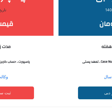
تاریخ 
قیمت 5/000/000
مدت زم
پاسپورت ، حساب کاربری و رمز عبور 
وکال
 دبی
ثبت سف