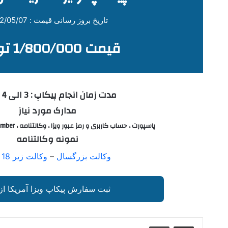
تاریخ بروز رسانی قیمت : 1402/05/07
قیمت 1/800/000 تومان
مدت زمان انجام پیکاپ :
3 الی 4 هفته
مدارک مورد نیاز
پاسپورت ، حساب کاربری و رمز عبور ویزا ، وکالتنامه ، Case Number ، تعهد پستی
نمونه وکالتنامه
وکالت بزرگسال
–
وکالت زیر 18 سال
ثبت سفارش پیکاپ ویزا آمریکا از
اشتراک گذاری از طریق ایمیل
چاپ