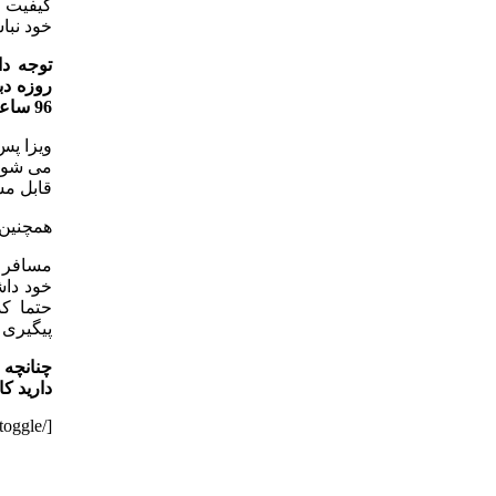
کیفیت ت
خود نباش
96 ساعته 29 روز زمان استفاده دارد.
ویزا پس
می شود 
قابل مش
همچنین 
مسافر ت
خود داش
حتما کد
پیگیری ا
چنانچه 
دارید ک
[/toggle]