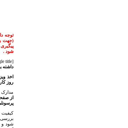
توجه دا
(جهت را
پیگیری 
شود .
[toggle title=”
داشته با
روز کاری
مدارک م
از صفحه
پرسونل
کیفیت 
بررسی ش
شود و 